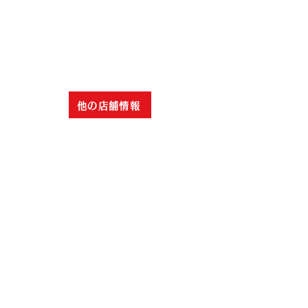
他の店舗情報
会社所在地
〒100-0004
東京都千代田区大手町
1−5−１ファーストス
クエア
​イーストタワー４F
電話番号
TEL:
03-5219-1287